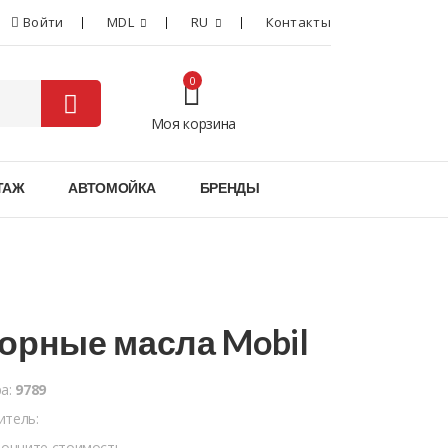
Войти
MDL
RU
Контакты
0
Моя корзина
0
ТАЖ
АВТОМОЙКА
БРЕНДЫ
орные масла Mobil
ра:
9789
итель:
точните стоимость