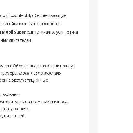
ы от
ExxonMobil
, обеспечивающие
ые линейки включают полностью
и
Mobil Super
(синтетика/полусинтетика
ьных двигателей.
 масла. Обеспечивают исключительную
 Примеры:
Mobil 1 ESP 5W-30
(для
сокие эксплуатационные
льзования.
емпературных отложений и износа.
чных условиях.
 двигателей.