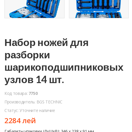
Набор ножей для
разборки
шарикоподшипниковых
узлов 14 шт.
Код товара:
7750
Производитель: BGS TECHNIC
Статус: Уточните наличие
2284 лей
Габариты упаковки (ДхШхВ): 346 x 238 x 91 мм