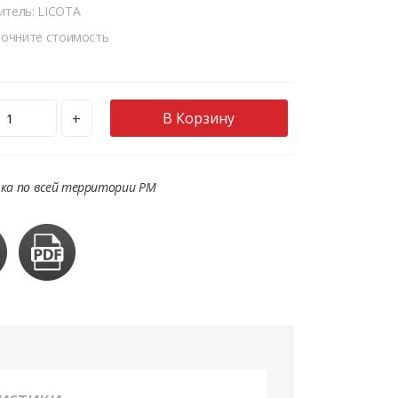
итель: LICOTA
точните стоимость
В Корзину
+
ка по всей территории РМ