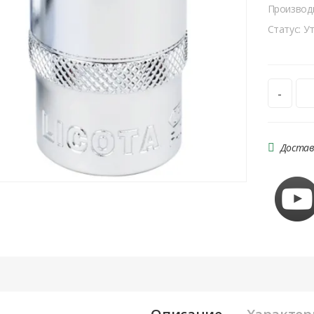
Производ
Статус: У
-
Достав