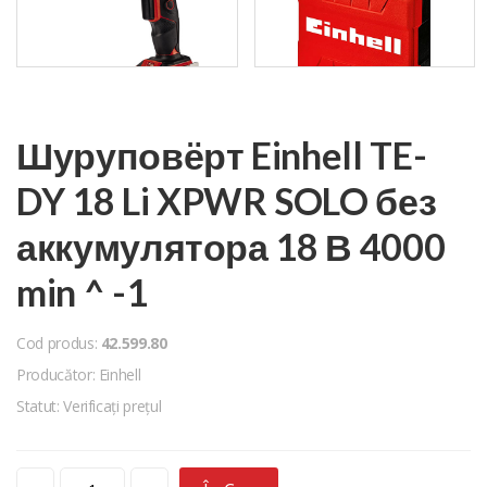
Шуруповёрт Einhell TE-
DY 18 Li XPWR SOLO без
аккумулятора 18 В 4000
min ^ -1
Cod produs:
42.599.80
Producător: Einhell
Statut: Verificați prețul