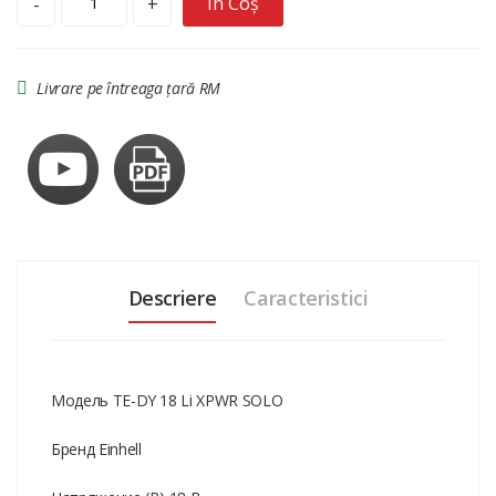
În Coș
-
+
Livrare pe întreaga țară RM
Descriere
Caracteristici
Модель TE-DY 18 Li XPWR SOLO
Бренд Einhell