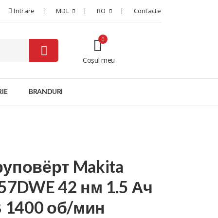
Intrare
MDL
RO
Contacte
0
Coșul meu
0
IE
BRANDURI
уповёрт Makita
57DWE 42 нм 1.5 Ач
В 1400 об/мин