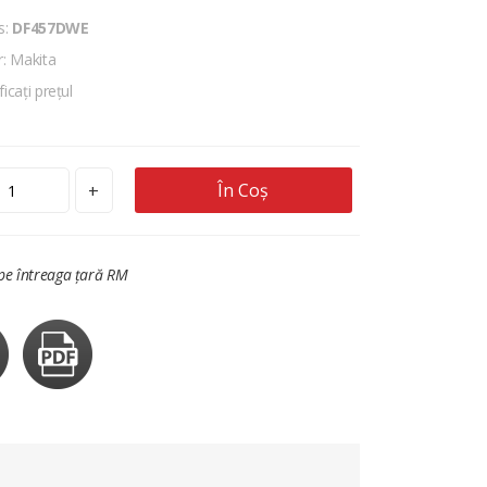
s:
DF457DWE
: Makita
ficați prețul
În Coș
+
 pe întreaga țară RM