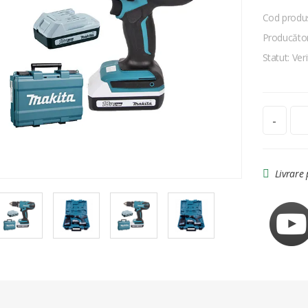
Cod produ
Producător
Statut: Veri
-
Livrare