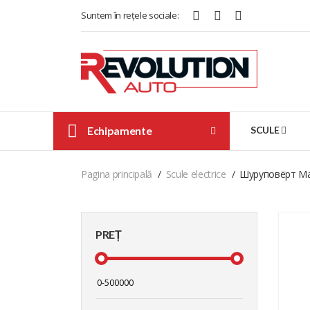
Suntem în rețele sociale:
Echipamente
SCULE
Pagina principală
Scule electrice
Шуруповёрт Mak
PREȚ