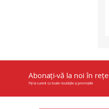
Abonați-vă la noi în rețe
Fiți la curent cu toate noutățile și promoțiile