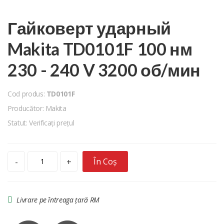
Гайковерт ударный
Makita TD0101F 100 нм
230 - 240 V 3200 об/мин
Cod produs:
TD0101F
Producător: Makita
Statut: Verificați prețul
În Coș
-
+
Livrare pe întreaga țară RM