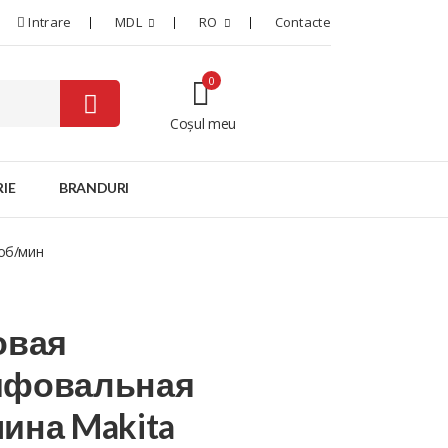
Intrare
MDL
RO
Contacte
0
Coșul meu
0
IE
BRANDURI
 об/мин
овая
фовальная
ина Makita