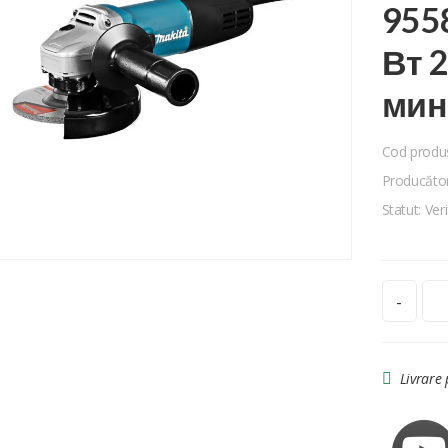
955
Вт 2
мин
Cod produ
Producător
Statut: Veri
-
Livrare