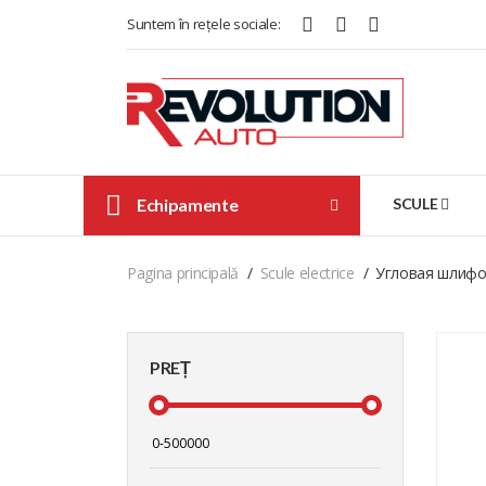
Suntem în rețele sociale:
Echipamente
SCULE
Pagina principală
Scule electrice
Угловая шлифов
PREȚ