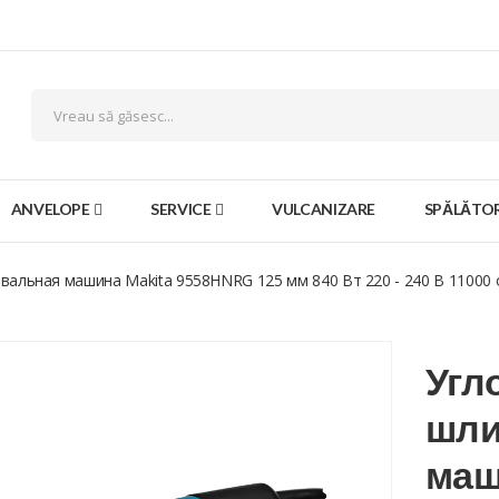
ANVELOPE
SERVICE
VULCANIZARE
SPĂLĂTOR
альная машина Makita 9558HNRG 125 мм 840 Вт 220 - 240 В 11000
Угл
шли
маш