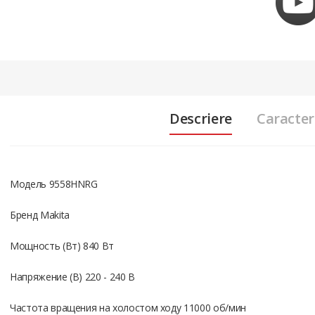
Descriere
Caracteri
Модель 9558HNRG
Бренд Makita
Мощность (Вт) 840 Вт
Напряжение (В) 220 - 240 В
Частота вращения на холостом ходу 11000 об/мин