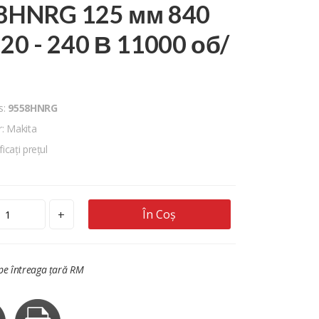
8HNRG 125 мм 840
20 - 240 В 11000 об/
s:
9558HNRG
: Makita
ficați prețul
În Coș
+
 pe întreaga țară RM