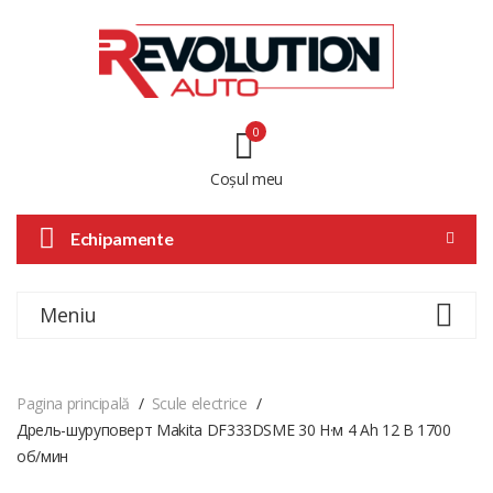
0
Coșul meu
Echipamente
Meniu
Pagina principală
Scule electrice
Дрель-шуруповерт Makita DF333DSME 30 Н·м 4 Ah 12 В 1700
об/мин