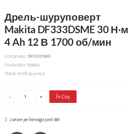
Дрель-шуруповерт
Makita DF333DSME 30 Н·м
4 Ah 12 В 1700 об/мин
Cod produs:
DF333DSME
Producător: Makita
Statut: Verificați prețul
În Coș
-
+
Livrare pe întreaga țară RM