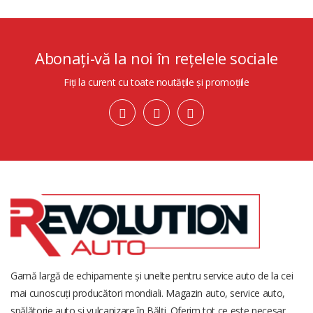
Abonați-vă la noi în rețelele sociale
Fiți la curent cu toate noutățile și promoțiile
Gamă largă de echipamente și unelte pentru service auto de la cei
mai cunoscuți producători mondiali. Magazin auto, service auto,
spălătorie auto și vulcanizare în Bălți. Oferim tot ce este necesar