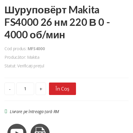
Шуруповёрт Makita
FS4000 26 нм 220 В 0 -
4000 об/мин
Cod produs:
MFS4000
Producător: Makita
Statut: Verificați prețul
În Coș
-
+
Livrare pe întreaga țară RM