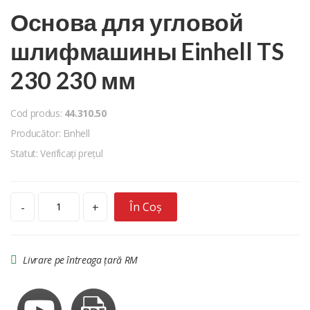
Основа для угловой
шлифмашины Einhell TS
230 230 мм
Cod produs:
44.310.50
Producător: Einhell
Statut: Verificați prețul
În Coș
-
+
Livrare pe întreaga țară RM