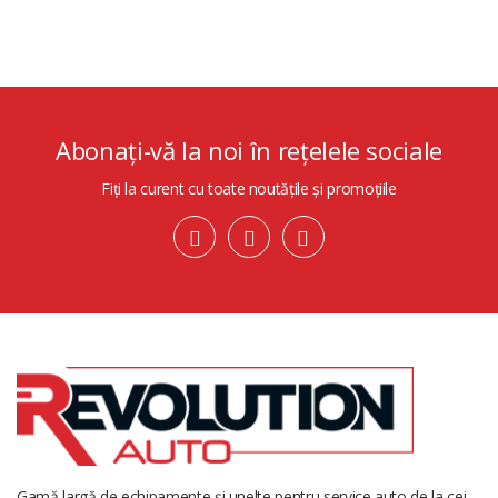
Abonați-vă la noi în rețelele sociale
Fiți la curent cu toate noutățile și promoțiile
Gamă largă de echipamente și unelte pentru service auto de la cei