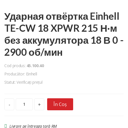
Ударная отвёртка Einhell
TE-CW 18 XPWR 215 Н·м
без аккумулятора 18 В 0 -
2900 об/мин
Cod produs:
45.100.40
Producător: Einhell
Statut: Verificați prețul
În Coș
-
+
Livrare pe întreaga țară RM