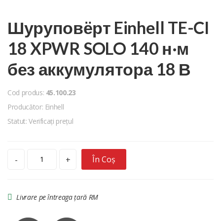
Шуруповёрт Einhell TE-CI
18 XPWR SOLO 140 н·м
без аккумулятора 18 В
Cod produs:
45.100.23
Producător: Einhell
Statut: Verificați prețul
În Coș
-
+
Livrare pe întreaga țară RM