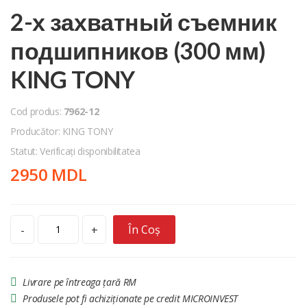
2-х захватный съемник
подшипников (300 мм)
KING TONY
Cod produs:
7962-12
Producător: KING TONY
Statut: Verificați disponibilitatea
2950 MDL
În Coș
-
+
Livrare pe întreaga țară RM
Produsele pot fi achiziționate pe credit MICROINVEST