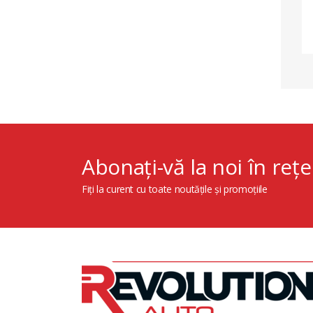
Abonați-vă la noi în rețe
Fiți la curent cu toate noutățile și promoțiile