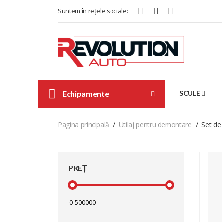
Suntem în rețele sociale:
Echipamente
SCULE
Pagina principală
Utilaj pentru demontare
Set de 
PREȚ