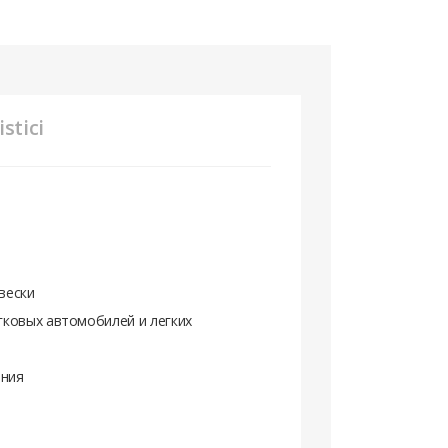
stici
вески
гковых автомобилей и легких
ения