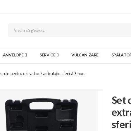
ANVELOPE
SERVICE
VULCANIZARE
SPĂLĂTOR
scule pentru extractor / articulație sferică 3 buc.
Set 
extr
sfer