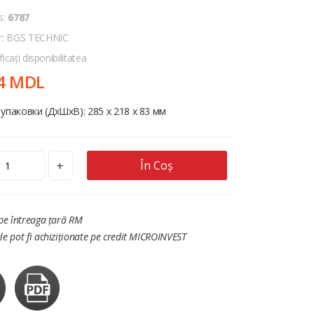
s:
6787
r: BGS TECHNIC
ficați disponibilitatea
4 MDL
упаковки (ДхШхВ): 285 x 218 x 83 мм
În Coș
+
 pe întreaga țară RM
le pot fi achiziționate pe credit MICROINVEST