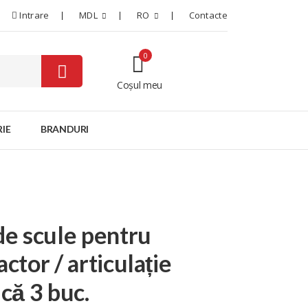
Intrare
MDL
RO
Contacte
0
Coșul meu
0
IE
BRANDURI
de scule pentru
actor / articulație
ică 3 buc.