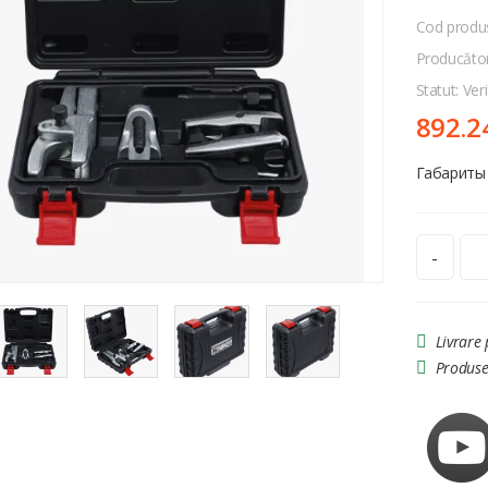
Cod produ
Producăto
Statut: Veri
892.2
Габариты 
-
Livrare
Produse