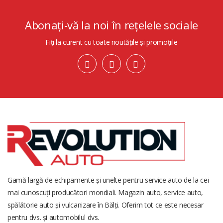
Abonați-vă la noi în rețelele sociale
Fiți la curent cu toate noutățile și promoțiile
Gamă largă de echipamente și unelte pentru service auto de la cei
mai cunoscuți producători mondiali. Magazin auto, service auto,
spălătorie auto și vulcanizare în Bălți. Oferim tot ce este necesar
pentru dvs. și automobilul dvs.