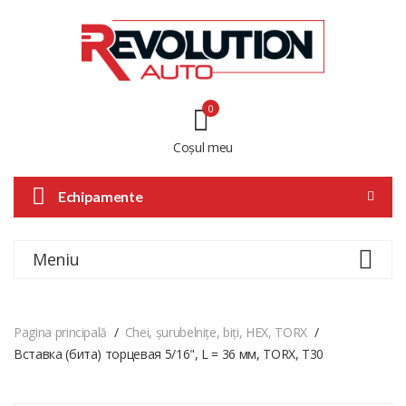
0
Coșul meu
Echipamente
Meniu
Pagina principală
Chei, șurubelnițe, biți, HEX, TORX
Вставка (бита) торцевая 5/16", L = 36 мм, TORX, T30