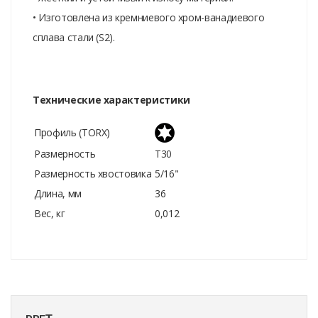
• Изготовлена из кремниевого хром-ванадиевого
сплава стали (S2).
Технические характеристики
Профиль (TORX)
Размерность
T30
Размерность хвостовика
5/16"
Длина, мм
36
Вес, кг
0,012