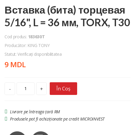
Вставка (бита) торцевая
5/16", L = 36 мм, TORX, T30
Cod produs:
183630T
Producător: KING TONY
Statut: Verificați disponibilitatea
9 MDL
În Coș
-
+
Livrare pe întreaga țară RM
Produsele pot fi achiziționate pe credit MICROINVEST