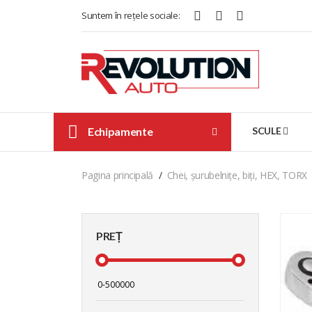
Suntem în rețele sociale:
Echipamente
SCULE
Pagina principală
Chei, șurubelnițe, biți, HEX, TORX
PREȚ