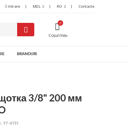
Intrare
MDL
RO
Contacte
0
Coșul meu
0
IE
BRANDURI
щотка 3/8" 200 мм
O
s:
YT-0731