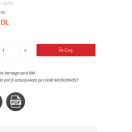
r: YATO
stoc
MDL
În Coș
+
 pe întreaga țară RM
le pot fi achiziționate pe credit MICROINVEST