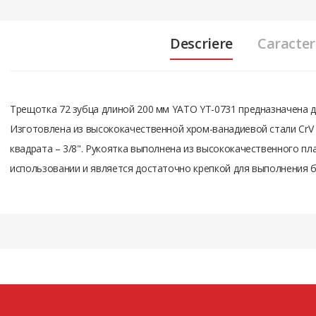
Descriere
Caracteri
Трещотка 72 зубца длиной 200 мм YATO YT-0731 предназначена 
Изготовлена из высококачественной хром-ванадиевой стали CrV
квадрата – 3/8". Рукоятка выполнена из высококачественного пл
использовании и является достаточно крепкой для выполнения 