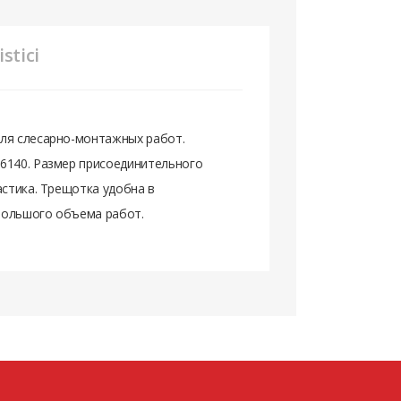
stici
для слесарно-монтажных работ.
 6140. Размер присоединительного
астика. Трещотка удобна в
большого объема работ.