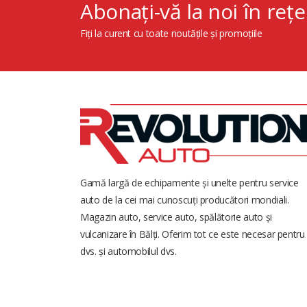
Abonați-vă la noi în rețe
Fiți la curent cu toate noutățile și promoțiile
Gamă largă de echipamente și unelte pentru service
auto de la cei mai cunoscuți producători mondiali.
Magazin auto, service auto, spălătorie auto și
vulcanizare în Bălți. Oferim tot ce este necesar pentru
dvs. și automobilul dvs.