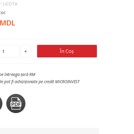
r: LICOTA
stoc
 MDL
În Coș
+
 pe întreaga țară RM
le pot fi achiziționate pe credit MICROINVEST