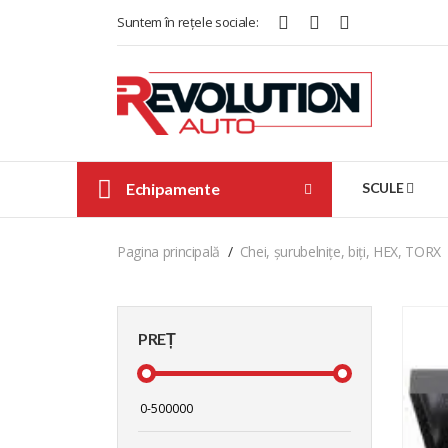
Suntem în rețele sociale:
Echipamente
SCULE
Pagina principală
Chei, șurubelnițe, biți, HEX, TORX
PREȚ