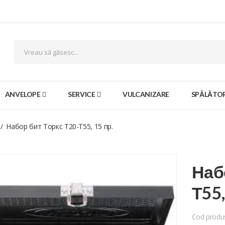
ANVELOPE
SERVICE
VULCANIZARE
SPĂLĂTOR
Набор бит Торкс Т20-Т55, 15 пр.
Наб
Т55,
Cod produ