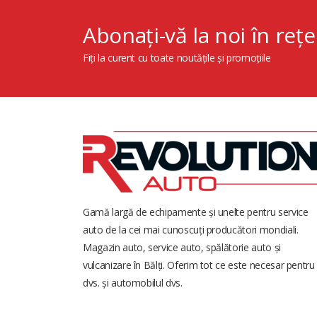
Abonați-vă la noi în rețe
Fiți la curent cu toate noutățile și promoțiile
Gamă largă de echipamente și unelte pentru service
auto de la cei mai cunoscuți producători mondiali.
Magazin auto, service auto, spălătorie auto și
vulcanizare în Bălți. Oferim tot ce este necesar pentru
dvs. și automobilul dvs.