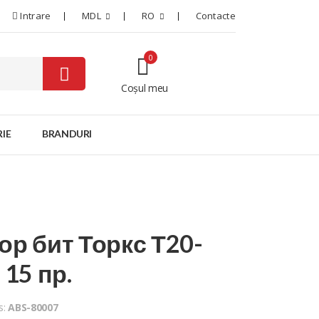
Intrare
MDL
RO
Contacte
0
Coșul meu
0
IE
BRANDURI
ор бит Торкс Т20-
 15 пр.
s:
ABS-80007