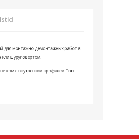
stici
ный для монтажно-демонтажных работ в
) или шуруповертом.
репежом с внутренним профилем Torx.