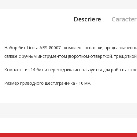
Descriere
Caracteri
Набор бит Licota ABS-80007 - комплект оснастки, предназначен
связке с ручным инструментом (воротком-отверткой, трещоткой
Комплект из 14 бит и переходника используется для работы с к
Размер приводного шестигранника - 10 мм.