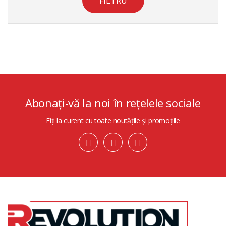
FILTRU
Abonați-vă la noi în rețelele sociale
Fiți la curent cu toate noutățile și promoțiile