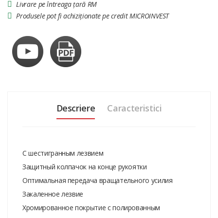
Livrare pe întreaga țară RM
Produsele pot fi achiziționate pe credit MICROINVEST
Descriere
Caracteristici
С шестигранным лезвием
Защитный колпачок на конце рукоятки
Оптимальная передача вращательного усилия
Закаленное лезвие
Хромированное покрытие с полированным