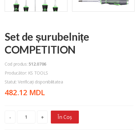
Set de șurubelnițe
COMPETITION
Cod produs:
512.0706
Producător: KS TOOLS
Statut: Verificați disponibilitatea
482.12 MDL
În Coș
-
+