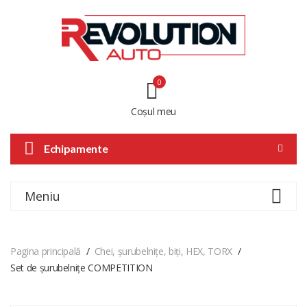
0
Coșul meu
Echipamente
Meniu
Pagina principală
Chei, șurubelnițe, biți, HEX, TORX
Set de șurubelnițe COMPETITION