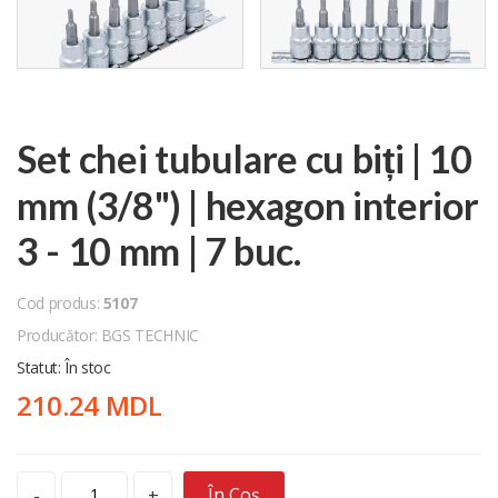
Set chei tubulare cu biți | 10
mm (3/8") | hexagon interior
3 - 10 mm | 7 buc.
Cod produs:
5107
Producător: BGS TECHNIC
Statut: În stoc
210.24 MDL
În Coș
-
+