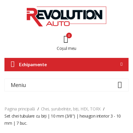
0
Coșul meu
Echipamente
Meniu
Pagina principală
Chei, șurubelnițe, biți, HEX, TORX
Set chei tubulare cu biți | 10 mm (3/8") | hexagon interior 3 - 10
mm | 7 buc.