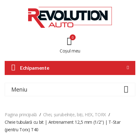
0
Coșul meu
Echipamente
Meniu
Pagina principală
Chei, șurubelnițe, biți, HEX, TORX
Cheie tubulară cu bit | Antrenament 12,5 mm (1/2") | T-Star
(pentru Torx) T40