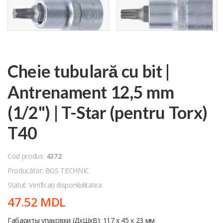
Cheie tubulară cu bit |
Antrenament 12,5 mm
(1/2") | T-Star (pentru Torx)
T40
Cod produs:
4372
Producător: BGS TECHNIC
Statut: Verificați disponibilitatea
47.52 MDL
Габариты упаковки (ДхШхВ): 117 x 45 x 23 мм