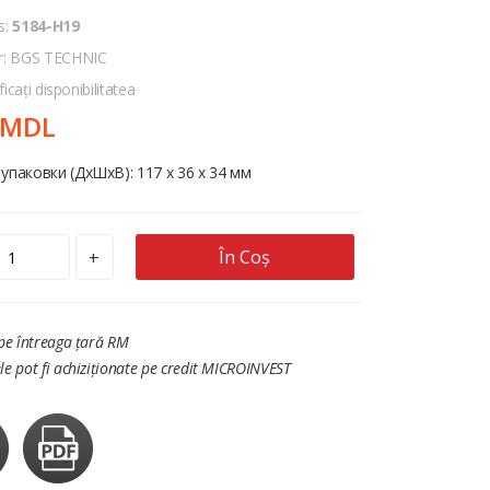
s:
5184-H19
r: BGS TECHNIC
ficați disponibilitatea
 MDL
упаковки (ДхШхВ): 117 x 36 x 34 мм
În Coș
+
 pe întreaga țară RM
le pot fi achiziționate pe credit MICROINVEST