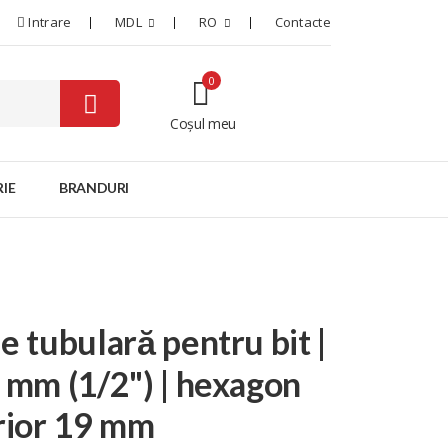
Intrare
MDL
RO
Contacte
0
Coșul meu
0
IE
BRANDURI
e tubulară pentru bit |
 mm (1/2") | hexagon
rior 19 mm