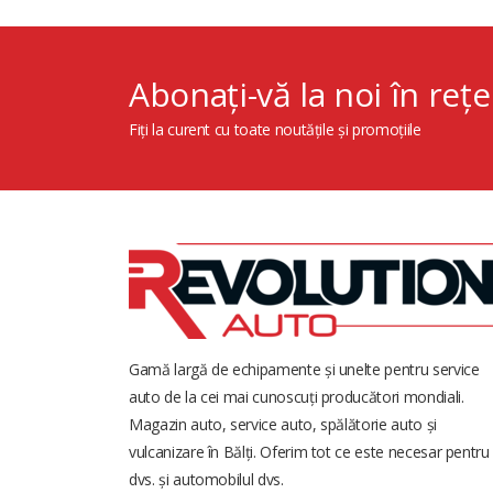
Abonați-vă la noi în rețe
Fiți la curent cu toate noutățile și promoțiile
Gamă largă de echipamente și unelte pentru service
auto de la cei mai cunoscuți producători mondiali.
Magazin auto, service auto, spălătorie auto și
vulcanizare în Bălți. Oferim tot ce este necesar pentru
dvs. și automobilul dvs.