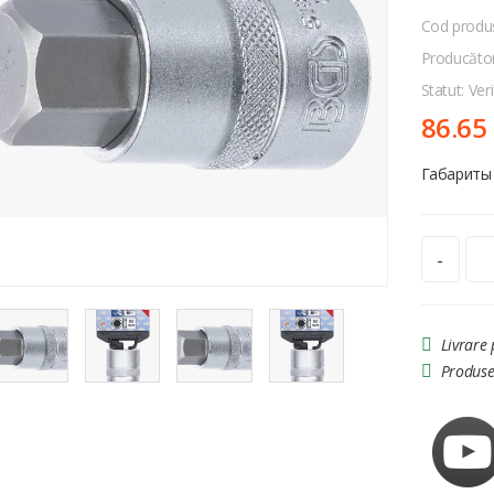
Cod produ
Producăto
Statut: Veri
86.65
Габариты 
-
Livrare
Produse