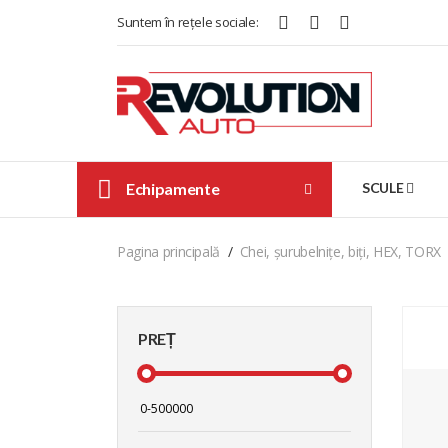
Suntem în rețele sociale:
Echipamente
SCULE
Pagina principală
Chei, șurubelnițe, biți, HEX, TORX
PREȚ