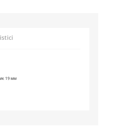
stici
ик 19 мм