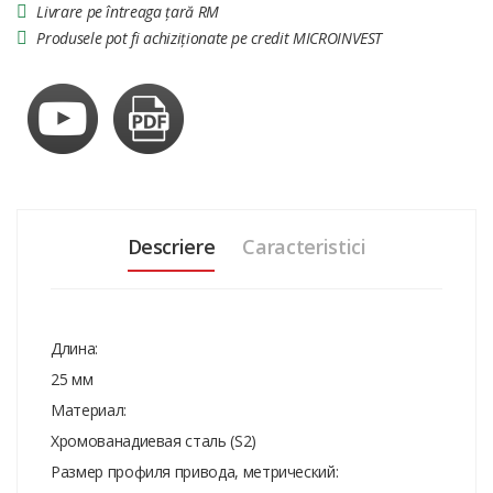
Livrare pe întreaga țară RM
Produsele pot fi achiziționate pe credit MICROINVEST
Descriere
Caracteristici
Длина:
25 мм
Материал:
Хромованадиевая сталь (S2)
Размер профиля привода, метрический: