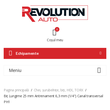
0
Coșul meu
Echipamente
Meniu
Pagina principală
Chei, șurubelnițe, biți, HEX, TORX
Biț Lungime 25 mm Antrenament 6,3 mm (1/4") Canal transversal
PH1