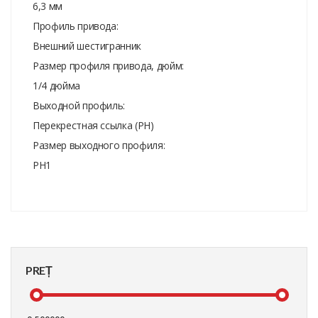
6,3 мм
Профиль привода:
Внешний шестигранник
Размер профиля привода, дюйм:
1/4 дюйма
Выходной профиль:
Перекрестная ссылка (PH)
Размер выходного профиля:
PH1
PREȚ