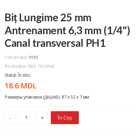
Biț Lungime 25 mm
Antrenament 6,3 mm (1/4")
Canal transversal PH1
Cod produs:
8185
Producător: BGS TECHNIC
Statut: În stoc
18.6 MDL
Размеры упаковки (ДхШхВ): 87 x 52 x 7 мм
În Coș
-
+