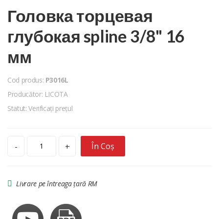
Головка торцевая
глубокая spline 3/8" 16
мм
Cod produs:
P3016L
Producător: LICOTA
Statut: Verificați prețul
În Coș
-
+
Livrare pe întreaga țară RM