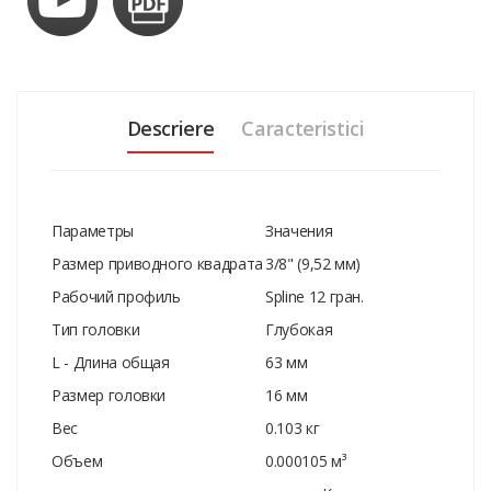
Descriere
Caracteristici
Параметры
Значения
Размер приводного квадрата
3/8" (9,52 мм)
Рабочий профиль
Spline 12 гран.
Тип головки
Глубокая
L - Длина общая
63 мм
Размер головки
16 мм
Вес
0.103 кг
Объем
0.000105 м³