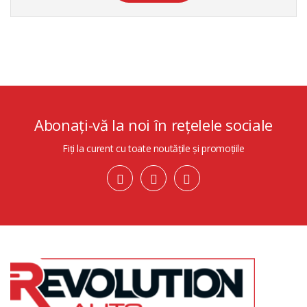
Abonați-vă la noi în rețelele sociale
Fiți la curent cu toate noutățile și promoțiile