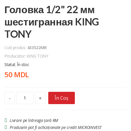
Головка 1/2" 22 мм
шестигранная KING
TONY
Cod produs:
433522MR
Producător: KING TONY
Statut: În stoc
50 MDL
În Coș
-
+
Livrare pe întreaga țară RM
Produsele pot fi achiziționate pe credit MICROINVEST