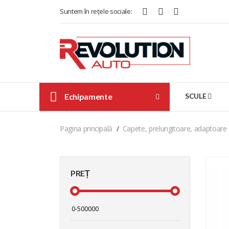
Suntem în rețele sociale:
Echipamente
SCULE
Pagina principală
Capete, prelungitoare, adaptoare
PREȚ