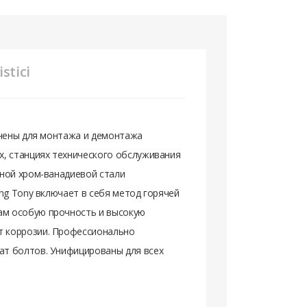
stici
ачены для монтажа и демонтажа
х, станциях технического обслуживания
нной хром-ванадиевой стали
ng Tony включает в себя метод горячей
ам особую прочность и высокую
т коррозии. Профессионально
ат болтов. Унифицированы для всех