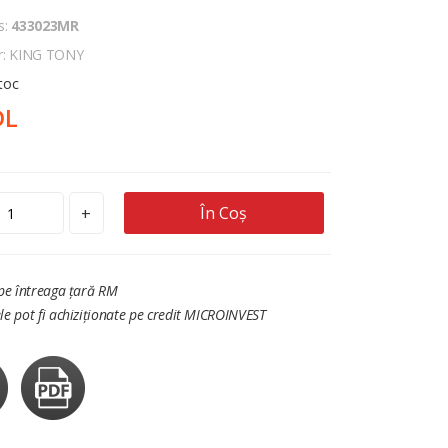
s:
433023MR
r: KING TONY
stoc
DL
În Coș
+
 pe întreaga țară RM
le pot fi achiziționate pe credit MICROINVEST