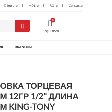
Intrare
MDL
RO
Contacte
0
Coșul meu
0
IE
BRANDURI
ЛОВКА ТОРЦЕВАЯ
М 12ГР 1/2" ДЛИНА
М KING-TONY