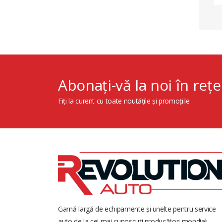
Abonați-vă la noi în rețe
Fiți la curent cu toate noutățile și promoțiile
Gamă largă de echipamente și unelte pentru service
auto de la cei mai cunoscuți producători mondiali.