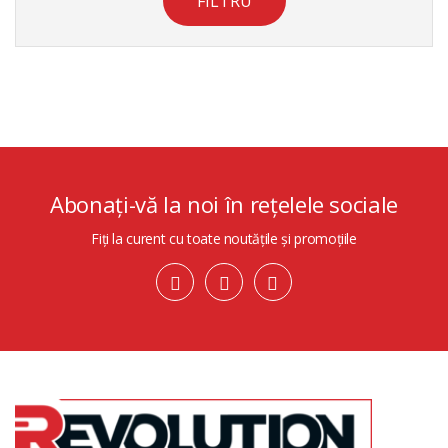
FILTRU
Abonați-vă la noi în rețelele sociale
Fiți la curent cu toate noutățile și promoțiile