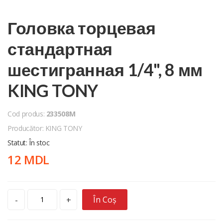
Головка торцевая
стандартная
шестигранная 1/4", 8 мм
KING TONY
Cod produs:
233508M
Producător: KING TONY
Statut: În stoc
12 MDL
În Coș
-
+