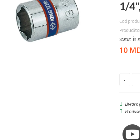
1/4"
Cod produ
Producăto
Statut: În 
10 M
-
Livrare
Produse