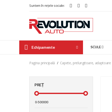
Suntem în rețele sociale:
Echipamente
SCULE
Pagina principală
Capete, prelungitoare, adaptoare
PREȚ