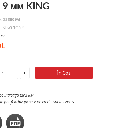
, 9 мм KING
s:
233009M
r: KING TONY
stoc
DL
În Coș
+
 pe întreaga țară RM
le pot fi achiziționate pe credit MICROINVEST