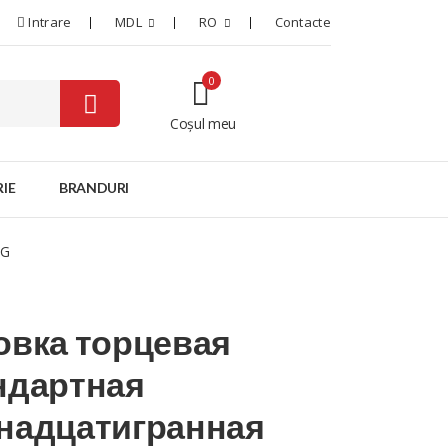
Intrare
MDL
RO
Contacte
0
Coșul meu
0
IE
BRANDURI
NG
овка торцевая
ндартная
надцатигранная