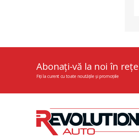
Abonați-vă la noi în rețe
Fiți la curent cu toate noutățile și promoțiile