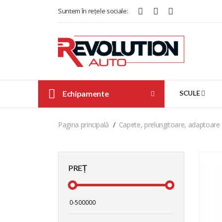
Suntem în rețele sociale:
Echipamente
SCULE
Pagina principală
Capete, prelungitoare, adaptoare
PREȚ