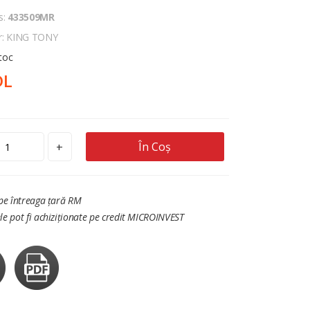
s:
433509MR
r: KING TONY
stoc
DL
În Coș
+
 pe întreaga țară RM
le pot fi achiziționate pe credit MICROINVEST