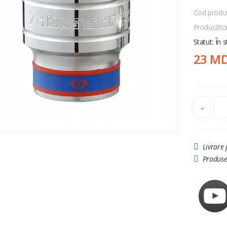
Cod produ
Producăto
Statut: În 
23 M
-
Livrare
Produse