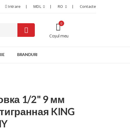
Intrare
MDL
RO
Contacte
0
Coșul meu
0
IE
BRANDURI
овка 1/2" 9 мм
тигранная KING
NY