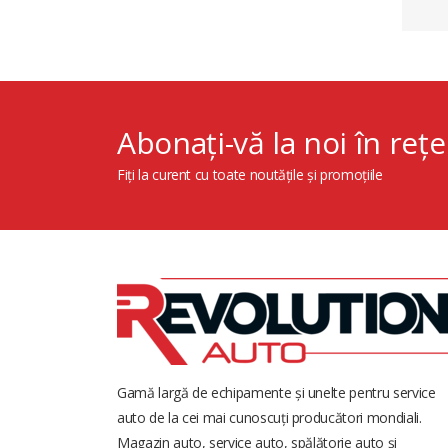
Abonați-vă la noi în rețe
Fiți la curent cu toate noutățile și promoțiile
Gamă largă de echipamente și unelte pentru service
auto de la cei mai cunoscuți producători mondiali.
Magazin auto, service auto, spălătorie auto și