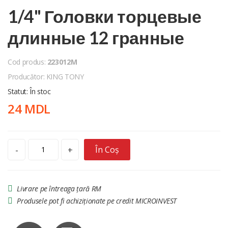
1/4" Головки торцевые
длинные 12 гранные
Cod produs:
223012M
Producător: KING TONY
Statut: În stoc
24 MDL
În Coș
-
+
Livrare pe întreaga țară RM
Produsele pot fi achiziționate pe credit MICROINVEST