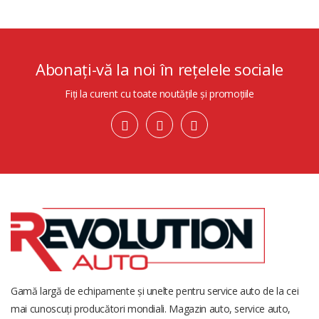
Abonați-vă la noi în rețelele sociale
Fiți la curent cu toate noutățile și promoțiile
Gamă largă de echipamente și unelte pentru service auto de la cei
mai cunoscuți producători mondiali. Magazin auto, service auto,