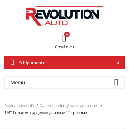
0
Coșul meu
Echipamente
Meniu
Pagina principală
Capete, prelungitoare, adaptoare
1/4" Головки торцевые длинные 12 гранные