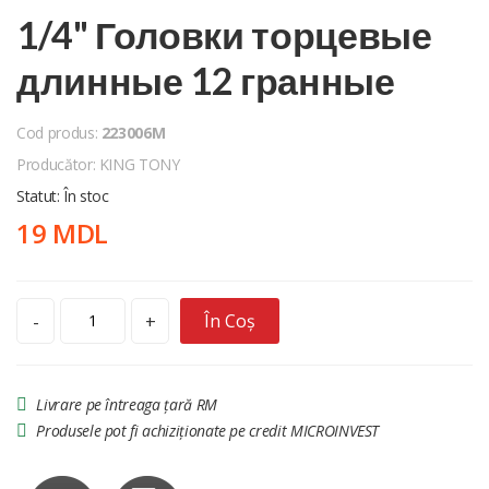
1/4" Головки торцевые
длинные 12 гранные
Cod produs:
223006M
Producător: KING TONY
Statut: În stoc
19 MDL
În Coș
-
+
Livrare pe întreaga țară RM
Produsele pot fi achiziționate pe credit MICROINVEST