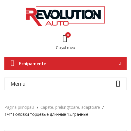
0
Coșul meu
Echipamente
Meniu
Pagina principală
Capete, prelungitoare, adaptoare
1/4" Головки торцевые длинные 12 гранные