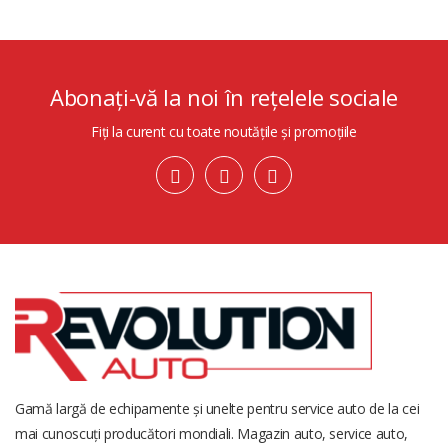
Abonați-vă la noi în rețelele sociale
Fiți la curent cu toate noutățile și promoțiile
Gamă largă de echipamente și unelte pentru service auto de la cei
mai cunoscuți producători mondiali. Magazin auto, service auto,