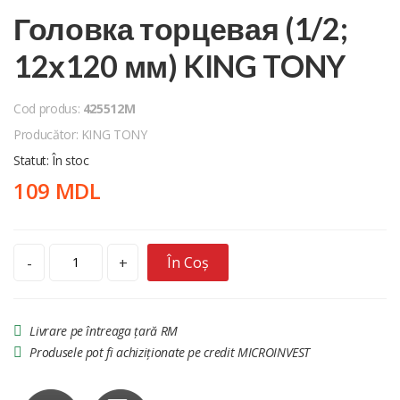
Головка торцевая (1/2;
12х120 мм) KING TONY
Cod produs:
425512M
Producător: KING TONY
Statut: În stoc
109 MDL
În Coș
-
+
Livrare pe întreaga țară RM
Produsele pot fi achiziționate pe credit MICROINVEST