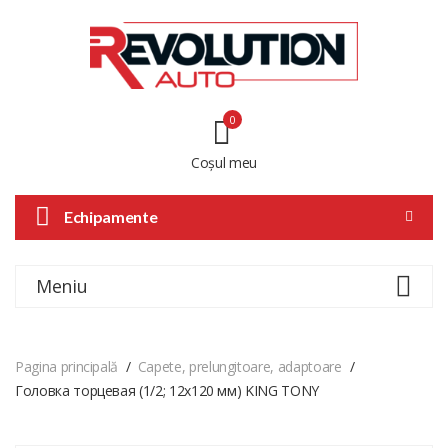
0
Coșul meu
Echipamente
Meniu
Pagina principală
Capete, prelungitoare, adaptoare
Головка торцевая (1/2; 12х120 мм) KING TONY