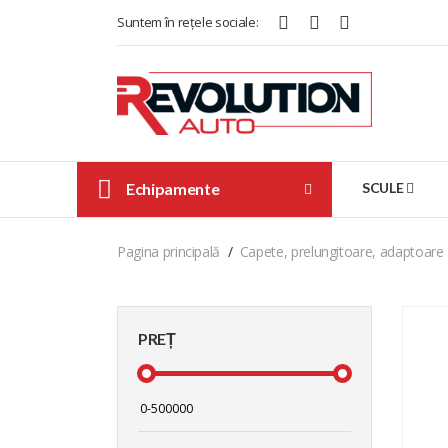
Suntem în rețele sociale:
Echipamente
SCULE
Pagina principală
Capete, prelungitoare, adaptoare
PREȚ