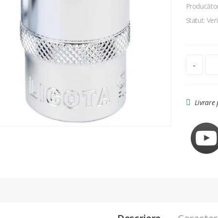
Producăto
Statut: Veri
-
Livrare