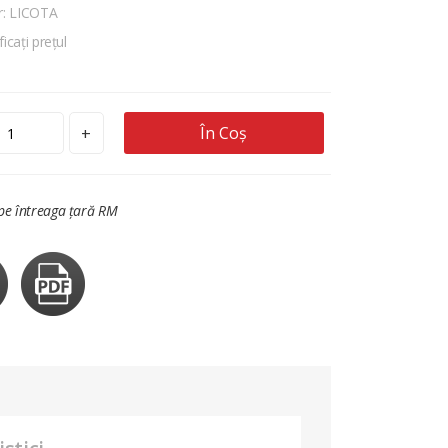
r: LICOTA
ficați prețul
În Coș
+
 pe întreaga țară RM