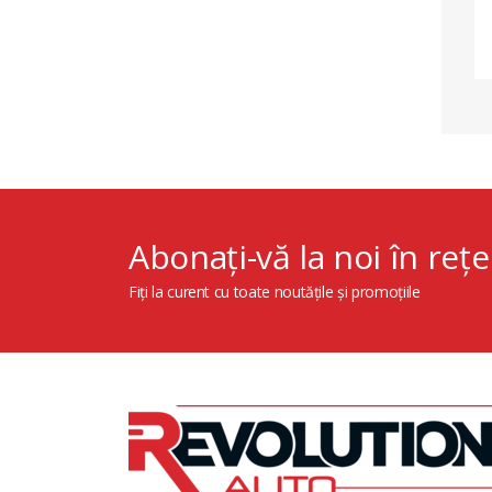
Abonați-vă la noi în rețe
Fiți la curent cu toate noutățile și promoțiile