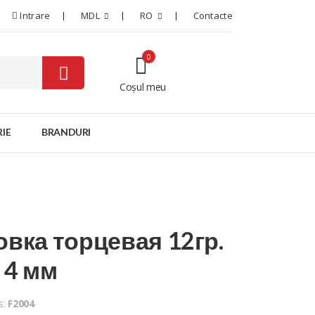
Intrare
MDL
RO
Contacte
0
Coșul meu
0
IE
BRANDURI
овка торцевая 12гр.
 4 мм
s:
F2004