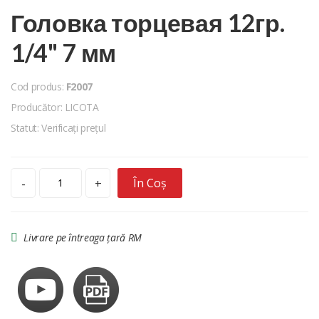
Головка торцевая 12гр.
1/4" 7 мм
Cod produs:
F2007
Producător: LICOTA
Statut: Verificați prețul
În Coș
-
+
Livrare pe întreaga țară RM