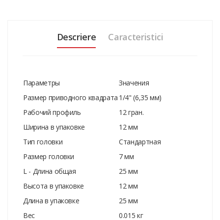
Descriere
Caracteristici
Параметры
Значения
Размер приводного квадрата
1/4" (6,35 мм)
Рабочий профиль
12 гран.
Ширина в упаковке
12 мм
Тип головки
Стандартная
Размер головки
7 мм
L - Длина общая
25 мм
Высота в упаковке
12 мм
Длина в упаковке
25 мм
Вес
0.015 кг