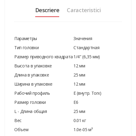
Descriere
Caracteristici
Параметры
Значения
Тип головки
Стандартная
Размер приводного квадрата
1/4" (6,35 мм)
Высота в упаковке
12 мм
Длина в упаковке
25 мм
Ширина в упаковке
12 мм
Рабочий профиль
E (внутр. Torx)
Размер головки
E6
L - Длина общая
25 мм
Вес
0.01 кг
Объем
1.0e-05 м³