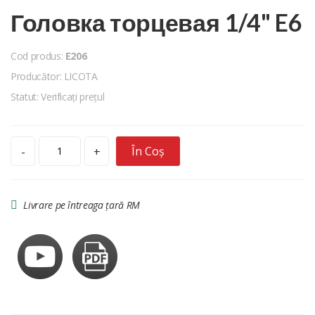
Головка торцевая 1/4" E6
Cod produs:
E206
Producător: LICOTA
Statut: Verificați prețul
În Coș
-
+
Livrare pe întreaga țară RM