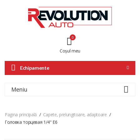
0
Coșul meu
Echipamente
Meniu
Pagina principală
Capete, prelungitoare, adaptoare
Головка торцевая 1/4" E6