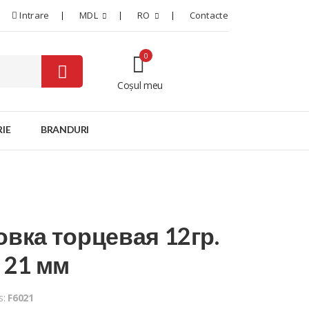
Intrare
MDL
RO
Contacte
0
Coșul meu
0
IE
BRANDURI
овка торцевая 12гр.
" 21 мм
s:
F6021