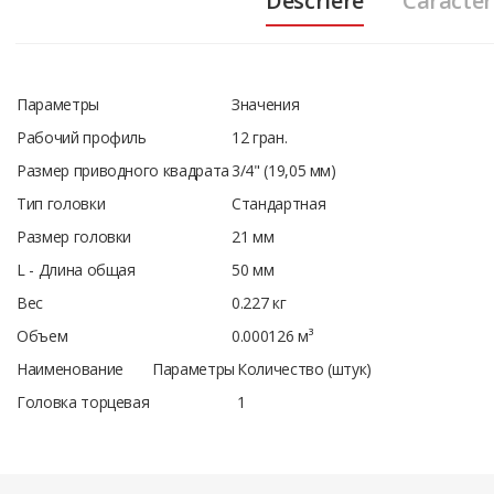
Descriere
Caracteri
Параметры
Значения
Рабочий профиль
12 гран.
Размер приводного квадрата
3/4" (19,05 мм)
Тип головки
Стандартная
Размер головки
21 мм
L - Длина общая
50 мм
Вес
0.227 кг
Объем
0.000126 м³
Наименование
Параметры
Количество (штук)
Головка торцевая
1