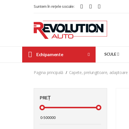
Suntem în rețele sociale:
Echipamente
SCULE
Pagina principală
Capete, prelungitoare, adaptoare
PREȚ