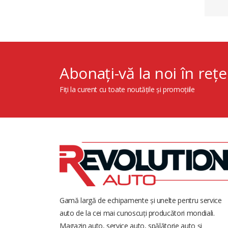
Abonați-vă la noi în rețe
Fiți la curent cu toate noutățile și promoțiile
Gamă largă de echipamente și unelte pentru service
auto de la cei mai cunoscuți producători mondiali.
Magazin auto, service auto, spălătorie auto și