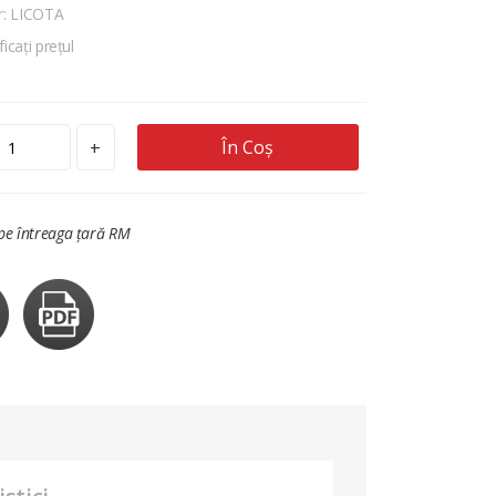
r: LICOTA
ficați prețul
În Coș
+
 pe întreaga țară RM