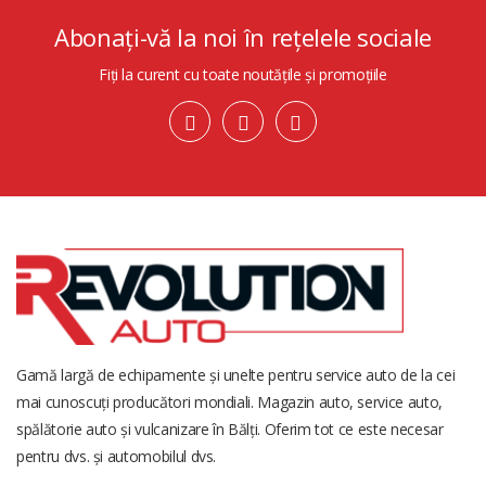
Abonați-vă la noi în rețelele sociale
Fiți la curent cu toate noutățile și promoțiile
Gamă largă de echipamente și unelte pentru service auto de la cei
mai cunoscuți producători mondiali. Magazin auto, service auto,
spălătorie auto și vulcanizare în Bălți. Oferim tot ce este necesar
pentru dvs. și automobilul dvs.