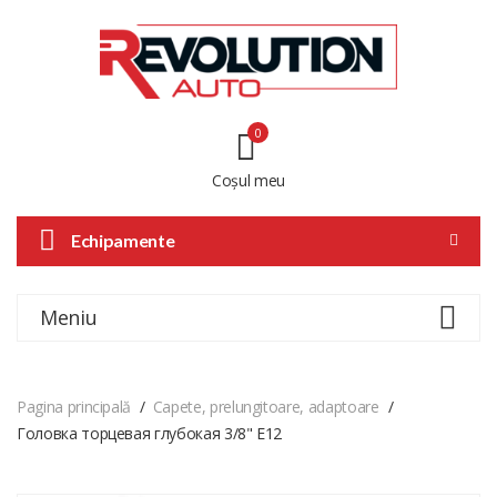
0
Coșul meu
Echipamente
Meniu
Pagina principală
Capete, prelungitoare, adaptoare
Головка торцевая глубокая 3/8" Е12