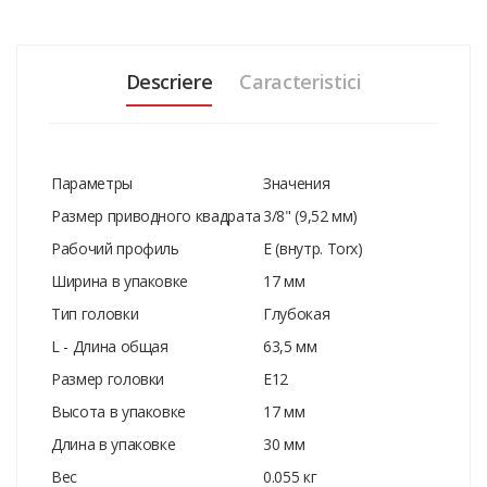
Descriere
Caracteristici
Параметры
Значения
Размер приводного квадрата
3/8" (9,52 мм)
Рабочий профиль
E (внутр. Torx)
Ширина в упаковке
17 мм
Тип головки
Глубокая
L - Длина общая
63,5 мм
Размер головки
Е12
Высота в упаковке
17 мм
Длина в упаковке
30 мм
Вес
0.055 кг