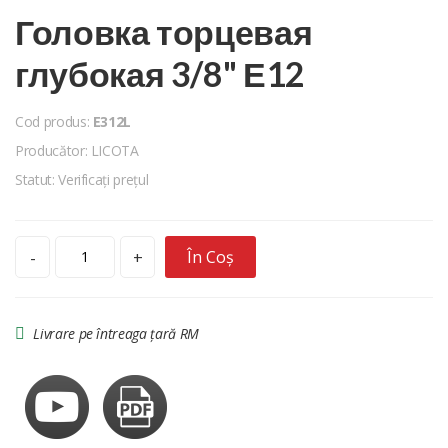
Головка торцевая
глубокая 3/8" Е12
Cod produs:
E312L
Producător: LICOTA
Statut: Verificați prețul
În Coș
-
+
Livrare pe întreaga țară RM