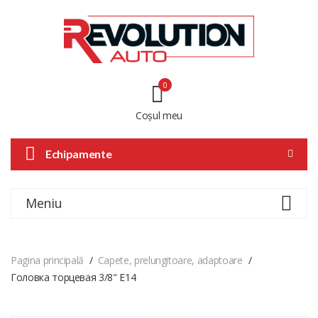
0
Coșul meu
Echipamente
Meniu
Pagina principală
Capete, prelungitoare, adaptoare
Головка торцевая 3/8" E14