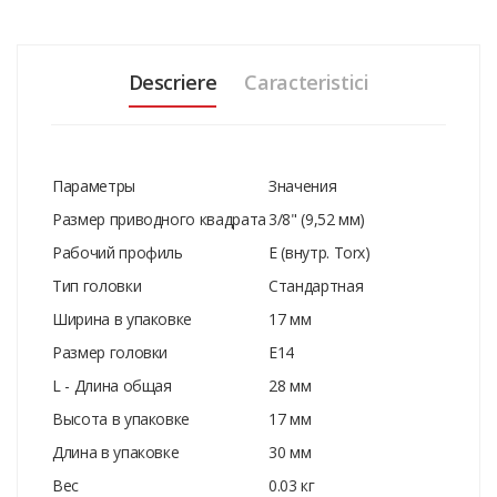
Descriere
Caracteristici
Параметры
Значения
Размер приводного квадрата
3/8" (9,52 мм)
Рабочий профиль
E (внутр. Torx)
Тип головки
Стандартная
Ширина в упаковке
17 мм
Размер головки
E14
L - Длина общая
28 мм
Высота в упаковке
17 мм
Длина в упаковке
30 мм
Вес
0.03 кг