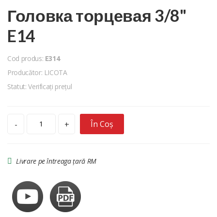
Головка торцевая 3/8"
E14
Cod produs:
E314
Producător: LICOTA
Statut: Verificați prețul
În Coș
-
+
Livrare pe întreaga țară RM