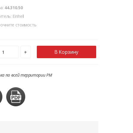
ра:
44.310.50
тель: Einhell
точните стоимость
В Корзину
+
ка по всей территории РМ