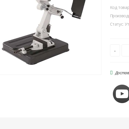
Код това
Производи
Статус: У
-
Достав