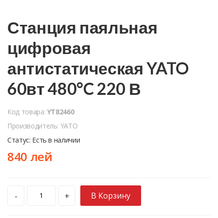
Станция паяльная
цифровая
антистатическая YATO
60вт 480°C 220 В
Код товара:
YT82460
Производитель: YATO
Статус: Есть в наличии
840 лей
В Корзину
-
+