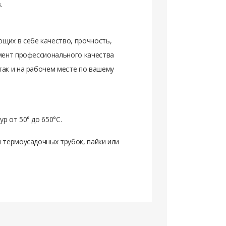
.
щих в себе качество, прочность,
емент профессионального качества
так и на рабочем месте по вашему
р от 50° до 650°C.
я термоусадочных трубок, пайки или