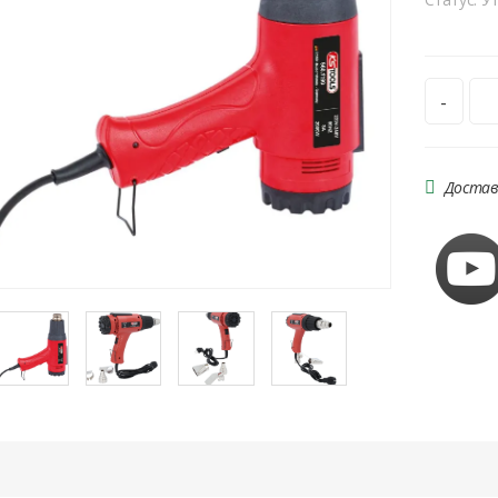
-
Достав