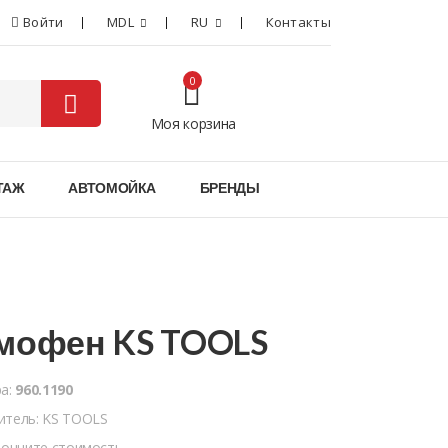
Войти
MDL
RU
Контакты
0
Моя корзина
0
ТАЖ
АВТОМОЙКА
БРЕНДЫ
мофен KS TOOLS
ра:
960.1190
итель: KS TOOLS
точните стоимость