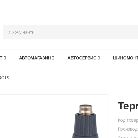
Т
АВТОМАГАЗИН
АВТОСЕРВИС
ШИНОМОН
OOLS
Тер
Код това
Производ
Статус: У