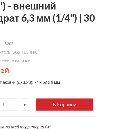
") - внешний
рат 6,3 мм (1/4") | 30
ра:
8202
итель: BGS TECHNIC
точните наличие
лей
паковки (ДхШхВ): 74 x 58 x 9 мм
В Корзину
+
ка по всей территории РМ