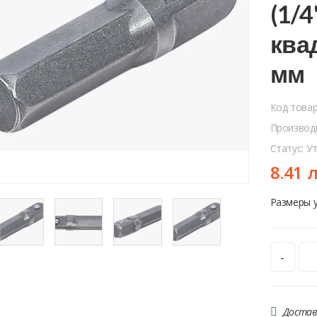
(1/4
квад
мм
Код това
Производ
Статус: У
8.41 
Размеры у
-
Достав