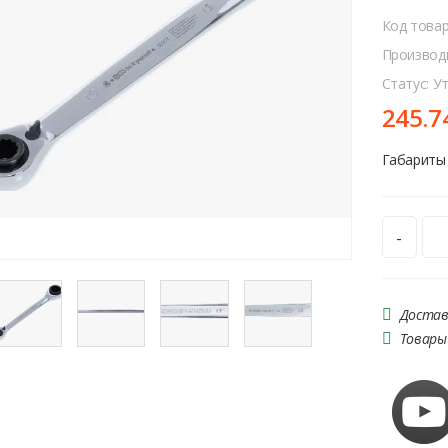
Код това
Производ
Статус: У
245.7
Габариты 
-
Достав
Товары