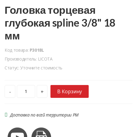
Головка торцевая
глубокая spline 3/8" 18
мм
Код товара:
P3018L
Производитель: LICOTA
Статус: Уточните стоимость
В Корзину
-
+
Доставка по всей территории РМ