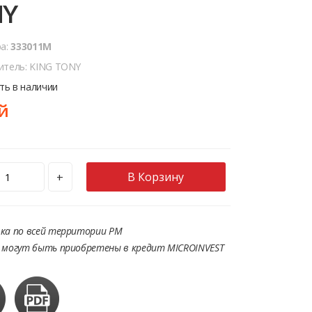
NY
ра:
333011M
итель: KING TONY
сть в наличии
й
В Корзину
+
ка по всей территории РМ
 могут быть приобретены в кредит MICROINVEST