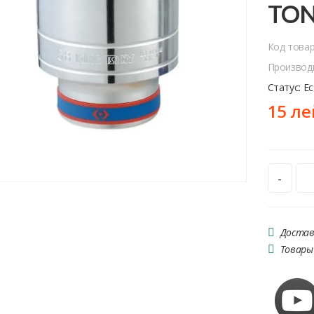
TO
Код това
Производ
Статус: Е
15 ле
-
Достав
Товары