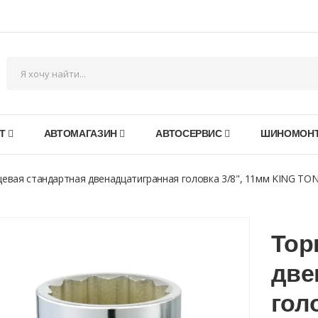
Т
АВТОМАГАЗИН
АВТОСЕРВИС
ШИНОМОН
евая стандартная двенадцатигранная головка 3/8", 11мм KING TO
Тор
две
гол