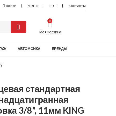
Войти
MDL
RU
Контакты
0
Моя корзина
0
ТАЖ
АВТОМОЙКА
БРЕНДЫ
NY
цевая стандартная
надцатигранная
овка 3/8", 11мм KING