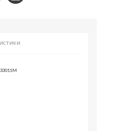
истики
 333011M