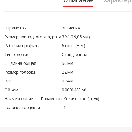
Описание
Характер
Параметры
Значения
Размер приводного квадрата
3/4" (19,05 мм)
Рабочий профиль
6 гран. (Hex)
Тип головки
Стандартная
L - Длина общая
50 мм
Размер головки
22 мм
Вес
0.24 кг
Объем
0.0001488 м³
Наименование
Параметры
Количество (штук)
Головка торцевая
1