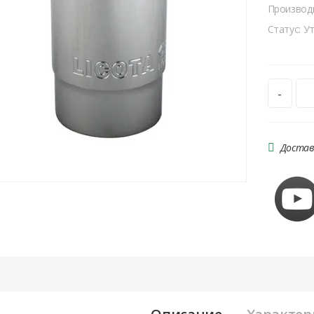
Производ
Статус: У
-
Достав