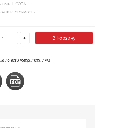
итель: LICOTA
точните стоимость
В Корзину
+
ка по всей территории РМ