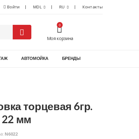
Войти
MDL
RU
Контакты
0
Моя корзина
0
ТАЖ
АВТОМОЙКА
БРЕНДЫ
овка торцевая 6гр.
" 22 мм
ра:
N6022