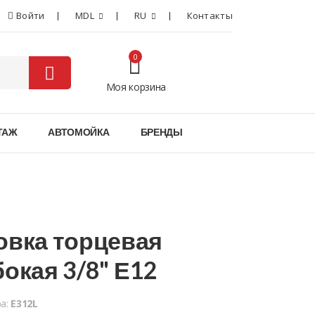
Войти
MDL
RU
Контакты
0
Моя корзина
0
ТАЖ
АВТОМОЙКА
БРЕНДЫ
овка торцевая
бокая 3/8" Е12
ра:
E312L