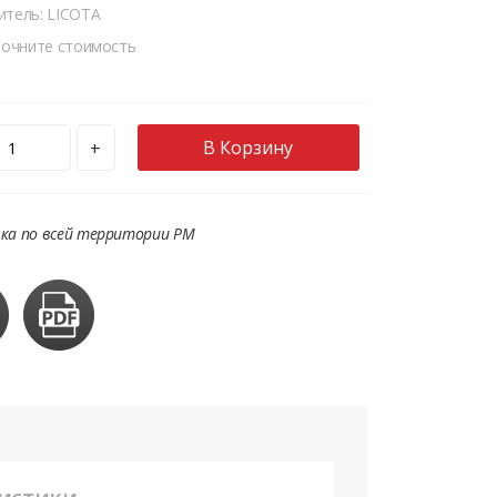
итель: LICOTA
точните стоимость
В Корзину
+
ка по всей территории РМ