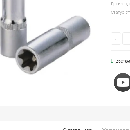
Производ
Статус: У
-
Достав